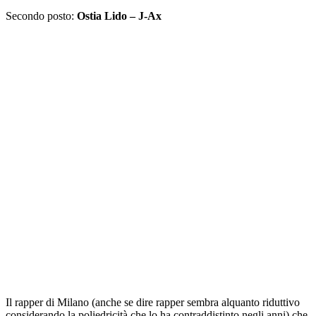
Secondo posto:
Ostia Lido – J-Ax
Il rapper di Milano (anche se dire rapper sembra alquanto riduttivo
considerando la poliedricità che lo ha contraddistinto negli anni) che